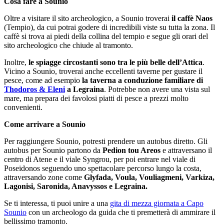
Cosa fare a Sounio
Oltre a visitare il sito archeologico, a Sounio troverai
il caffè Naos
(Tempio), da cui potrai godere di incredibili viste su tutta la zona. Il
caffè si trova ai piedi della collina del tempio e segue gli orari del
sito archeologico che chiude al tramonto.
Inoltre,
le spiagge circostanti sono tra le più belle dell’Attica
.
Vicino a Sounio, troverai anche eccellenti taverne per gustare il
pesce, come ad esempio
la taverna a conduzione familiare di
Thodoros & Eleni
a Legraina
. Potrebbe non avere una vista sul
mare, ma prepara dei favolosi piatti di pesce a prezzi molto
convenienti.
Come arrivare a Sounio
Per raggiungere Sounio, potresti prendere un autobus diretto. Gli
autobus per Sounio partono da
Pedion tou Areos
e attraversano il
centro di Atene e il viale Syngrou, per poi entrare nel viale di
Poseidonos seguendo uno spettacolare percorso lungo la costa,
attraversando zone come
Glyfada, Voula, Vouliagmeni, Varkiza,
Lagonisi, Saronida, Anavyssos e Legraina.
Se ti interessa, ti puoi unire a una
gita di mezza giornata a Capo
Sounio
con un archeologo da guida che ti premetterà di ammirare il
bellissimo tramonto.