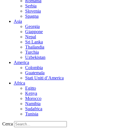
Romania
Serbia
Slovenia
Spagna
Asia
Georgia
Giappone
Nepal
Sri Lanka
Thailandia
Turchia
Uzbekistan
America
Colombia
Guatemala
Stati Uniti d’America
Africa
Egitto
Kenya
Morocco
Namibia
Sudafrica
Tunisia
Cerca