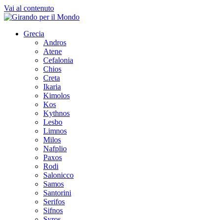
Vai al contenuto
Grecia
Andros
Atene
Cefalonia
Chios
Creta
Ikaria
Kimolos
Kos
Kythnos
Lesbo
Limnos
Milos
Nafplio
Paxos
Rodi
Salonicco
Samos
Santorini
Serifos
Sifnos
Syros