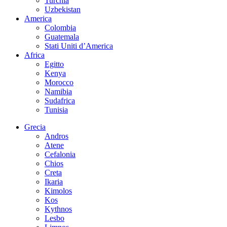
Turchia
Uzbekistan
America
Colombia
Guatemala
Stati Uniti d’America
Africa
Egitto
Kenya
Morocco
Namibia
Sudafrica
Tunisia
Grecia
Andros
Atene
Cefalonia
Chios
Creta
Ikaria
Kimolos
Kos
Kythnos
Lesbo