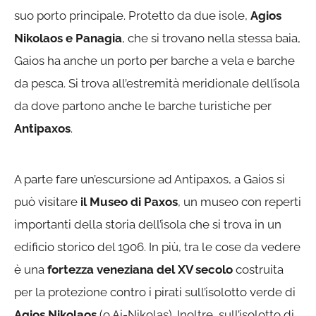
suo porto principale. Protetto da due isole,
Agios
Nikolaos e Panagia
, che si trovano nella stessa baia,
Gaios ha anche un porto per barche a vela e barche
da pesca. Si trova all’estremità meridionale dell’isola
da dove partono anche le barche turistiche per
Antipaxos
.
A parte fare un’escursione ad Antipaxos, a Gaios si
può visitare
il Museo di Paxos
, un museo con reperti
importanti della storia dell’isola che si trova in un
edificio storico del 1906. In più, tra le cose da vedere
è una
fortezza veneziana del XV secolo
costruita
per la protezione contro i pirati sull’isolotto verde di
Agios Nikolaos
(o Ai-Nikolas). Inoltre, sull’isolotto di