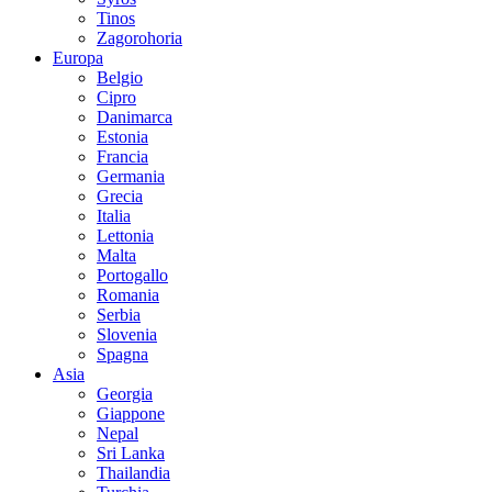
Tinos
Zagorohoria
Europa
Belgio
Cipro
Danimarca
Estonia
Francia
Germania
Grecia
Italia
Lettonia
Malta
Portogallo
Romania
Serbia
Slovenia
Spagna
Asia
Georgia
Giappone
Nepal
Sri Lanka
Thailandia