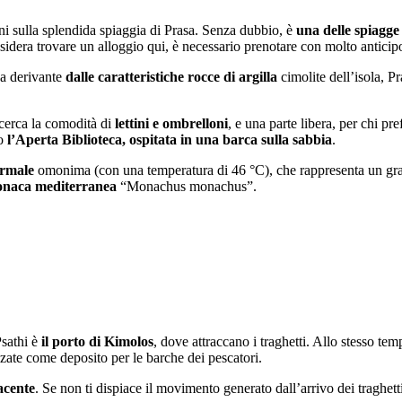
oni sulla splendida spiaggia di Prasa. Senza dubbio, è
una delle spiagge
desidera trovare un alloggio qui, è necessario prenotare con molto anticip
ca derivante
dalle caratteristiche rocce di argilla
cimolite dell’isola, P
 cerca la comodità di
lettini e ombrelloni
, e una parte libera, per chi pr
so
l’Aperta Biblioteca, ospitata in una barca sulla sabbia
.
ermale
omonima (con una temperatura di 46 °C), che rappresenta un grand
onaca mediterranea
“Monachus monachus”.
Psathi è
il porto di Kimolos
, dove attraccano i traghetti. Allo stesso te
izzate come deposito per le barche dei pescatori.
iacente
. Se non ti dispiace il movimento generato dall’arrivo dei traghett