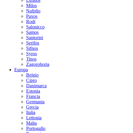
Limnos
Milos
Nafplio
Paxos
Rodi
Salonicco
Samos
Santorini
Serifos
Sifnos
Syros
Tinos
Zagorohoria
Europa
Belgio
Cipro
Danimarca
Estonia
Francia
Germania
Grecia
Italia
Lettonia
Malta
Portogallo