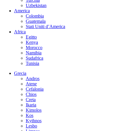
Turchia
Uzbekistan
America
Colombia
Guatemala
Stati Uniti d’America
Africa
Egitto
Kenya
Morocco
Namibia
Sudafrica
Tunisia
Grecia
Andros
Atene
Cefalonia
Chios
Creta
Ikaria
Kimolos
Kos
Kythnos
Lesbo