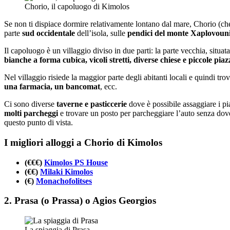
Chorio, il capoluogo di Kimolos
Se non ti dispiace dormire relativamente lontano dal mare, Chorio (ch
parte
sud occidentale
dell’isola, sulle
pendici del monte Xaplovoun
Il capoluogo è un villaggio diviso in due parti: la parte vecchia, situata
bianche a forma cubica, vicoli stretti, diverse chiese e piccole piaz
Nel villaggio risiede la maggior parte degli abitanti locali e quindi trov
una farmacia, un bancomat
, ecc.
Ci sono diverse
taverne e pasticcerie
dove è possibile assaggiare i piat
molti parcheggi
e trovare un posto per parcheggiare l’auto senza dov
questo punto di vista.
I migliori alloggi a Chorio di Kimolos
(€€€)
Kimolos PS House
(€€)
Milaki Kimolos
(€)
Monachofolitses
2. Prasa (o Prassa) o Agios Georgios
La spiaggia di Prasa