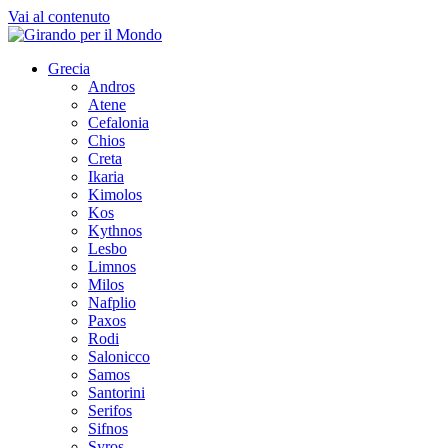
Vai al contenuto
Grecia
Andros
Atene
Cefalonia
Chios
Creta
Ikaria
Kimolos
Kos
Kythnos
Lesbo
Limnos
Milos
Nafplio
Paxos
Rodi
Salonicco
Samos
Santorini
Serifos
Sifnos
Syros