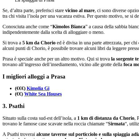
Se, d’altra parte, preferisci stare
vicino al mare
, ci sono diverse opzi
tra chi visita l’isola per una vacanza estiva. Per questo motivo, se si 
Conosciuta anche come “
Kimolos Bianca
” a causa della sabbia bian
indipendentemente dalla scelta di alloggiare o meno.
Si trova a
5 km da Chorio
ed è divisa in una parte attrezzata, per chi
alcuni punti di Chorio, è possibile trovare alcuni libri da leggere pres
Prasa è speciale anche per un altro motivo. Qui si trova
la sorgente t
trovano all’ingresso dell’insediamento, vicino alle grotte della
foca m
I migliori alloggi a Prasa
(€€€)
Kimolia Gi
(€€)
White Sea Houses
3. Psathi
Situato sulla costa sud-est dell’isola, a
1 km di distanza da Chorio
, 
trovano le famose case scavate nella roccia chiamate “
Sirmata
“, util
A Psathi troverai
alcune taverne sul porticciolo e sulla spiaggia ad