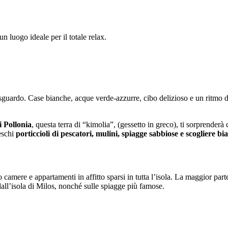
un luogo ideale per il totale relax.
sguardo. Case bianche, acque verde-azzurre, cibo delizioso e un ritmo di 
i Pollonia
, questa terra di “kimolia”, (gessetto in greco), ti sorprender
reschi
porticcioli di pescatori, mulini, spiagge sabbiose e scogliere bi
camere e appartamenti in affitto sparsi in tutta l’isola. La maggior part
e dall’isola di Milos, nonché sulle spiagge più famose.