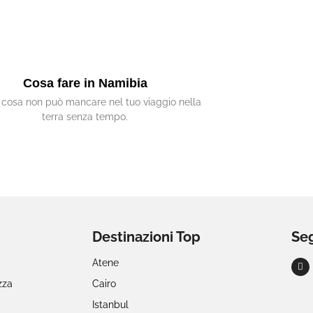
Cosa fare in Namibia
 cosa non può mancare nel tuo viaggio nella
terra senza tempo.
Destinazioni Top
Seg
Atene
zza
Cairo
Istanbul