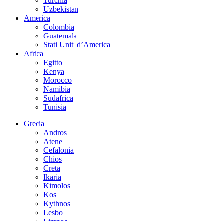
Turchia
Uzbekistan
America
Colombia
Guatemala
Stati Uniti d’America
Africa
Egitto
Kenya
Morocco
Namibia
Sudafrica
Tunisia
Grecia
Andros
Atene
Cefalonia
Chios
Creta
Ikaria
Kimolos
Kos
Kythnos
Lesbo