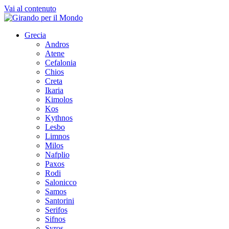
Vai al contenuto
Grecia
Andros
Atene
Cefalonia
Chios
Creta
Ikaria
Kimolos
Kos
Kythnos
Lesbo
Limnos
Milos
Nafplio
Paxos
Rodi
Salonicco
Samos
Santorini
Serifos
Sifnos
Syros