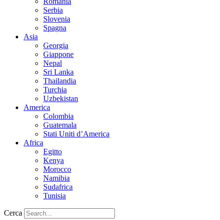
Romania
Serbia
Slovenia
Spagna
Asia
Georgia
Giappone
Nepal
Sri Lanka
Thailandia
Turchia
Uzbekistan
America
Colombia
Guatemala
Stati Uniti d’America
Africa
Egitto
Kenya
Morocco
Namibia
Sudafrica
Tunisia
Cerca