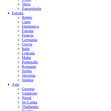
Tinos
Zagorohoria
Europa
Belgio
Cipro
Danimarca
Estonia
Francia
Germania
Grecia
Italia
Lettonia
Malta
Portogallo
Romania
Serbia
Slovenia
Spagna
Asia
Georgia
Giappone
Nepal
Sri Lanka
Thailandia