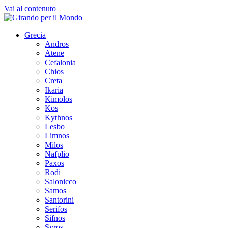
Vai al contenuto
Grecia
Andros
Atene
Cefalonia
Chios
Creta
Ikaria
Kimolos
Kos
Kythnos
Lesbo
Limnos
Milos
Nafplio
Paxos
Rodi
Salonicco
Samos
Santorini
Serifos
Sifnos
Syros