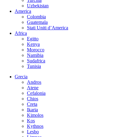
Turchia
Uzbekistan
America
Colombia
Guatemala
Stati Uniti d’America
Africa
Egitto
Kenya
Morocco
Namibia
Sudafrica
Tunisia
Grecia
Andros
Atene
Cefalonia
Chios
Creta
Ikaria
Kimolos
Kos
Kythnos
Lesbo