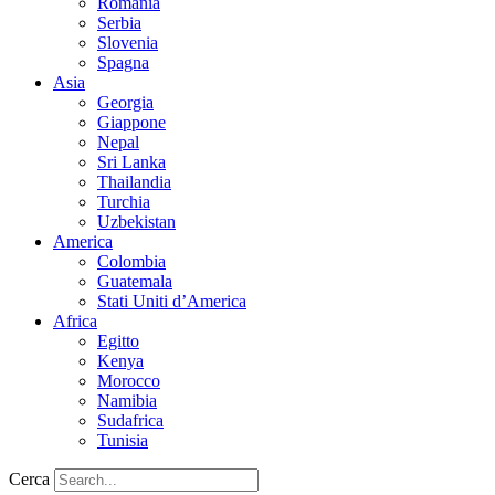
Romania
Serbia
Slovenia
Spagna
Asia
Georgia
Giappone
Nepal
Sri Lanka
Thailandia
Turchia
Uzbekistan
America
Colombia
Guatemala
Stati Uniti d’America
Africa
Egitto
Kenya
Morocco
Namibia
Sudafrica
Tunisia
Cerca