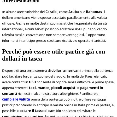
Altre destinazioni
In alcune aree turistiche dei
Caraibi
, come
Aruba
o le
Bahamas
, il
dollaro americano viene spesso accettato parallelamente alla valuta
ufficiale. Anche in molte destinazioni asiatiche frequentate da turisti
internazionali, alcuni servizi possono accettare
USD
, pur applicando
talvolta tassi di conversione non sempre vantaggiosi. È opportuno
informarsi in anticipo presso strutture ricettive o operatori turistici.
Perché può essere utile partire già con
dollari in tasca
Disporre di una certa somma di
dollari americani
prima della partenza
può facilitare l’organizzazione del viaggio. In molti dei Paesi elencati,
avere contanti in
USD
consente di coprire senza difficoltà le prime spese
appena atterrati:
taxi, mance, piccoli acquisti o pagamenti in
contanti
richiesti in alcune strutture alberghiere. Pianificare di
cambiare valuta
prima della partenza può inoltre offrire
vantaggi
pratici: prenotando in anticipo la valuta online in Italia prima di partire, è
possibile
bloccare il tasso di cambio
applicato ed evitare le
commissioni aggiuntive
che potrebbero venire richieste se ci si rivolge