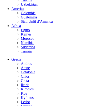
Turchia
Uzbekistan
America
Colombia
Guatemala
Stati Uniti d’America
Africa
Egitto
Kenya
Morocco
Namibia
Sudafrica
Tunisia
Grecia
Andros
Atene
Cefalonia
Chios
Creta
Ikaria
Kimolos
Kos
Kythnos
Lesbo