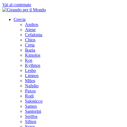
Vai al contenuto
Grecia
Andros
Atene
Cefalonia
Chios
Creta
Ikaria
Kimolos
Kos
Kythnos
Lesbo
Limnos
Milos
Nafplio
Paxos
Rodi
Salonicco
Samos
Santorini
Serifos
Sifnos
Syros