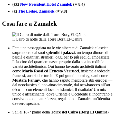
(€€)
New President Hotel Zamalek
(⭐ 8,4)
(€)
The Lodge, Zamalek
(⭐ 9,8)
Cosa fare a Zamalek
Il Cairo di notte dalla Torre Borg El-Qāhira
Fatti una passeggiata tra le vie alberate di Zamalek e lasciati
sorprendere dai suoi
splendidi palazzi,
un tempo dimore di
pascià e dignitari stranieri, oggi per lo più sedi di ambasciate.
Il fascino del quartiere nasce proprio dalla sua incredibile
varietà architettonica. Qui hanno lavorato architetti italiani
come
Mario Rossi ed Ernesto Verrucci
, insieme a tedeschi,
francesi, austriaci e turchi. E poi grandi nomi egiziani come
Mustafa Fahmy
, che hanno saputo mescolare stili europei —
dal neoclassico al neo-rinascimentale, dal neo-barocco all’art
déco — con elementi locali e islamici. Il risultato? Un mix
unico e affascinante, dove Oriente e Occidente si incontrano e
convivono con naturalezza, regalando a Zamalek un’identità
davvero speciale.
Sali al 187° piano della
Torre del Cairo (Borg El Qahira)