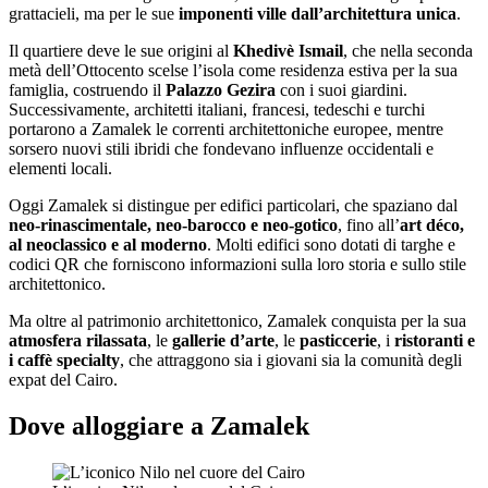
grattacieli, ma per le sue
imponenti ville dall’architettura unica
.
Il quartiere deve le sue origini al
Khedivè Ismail
, che nella seconda
metà dell’Ottocento scelse l’isola come residenza estiva per la sua
famiglia, costruendo il
Palazzo Gezira
con i suoi giardini.
Successivamente, architetti italiani, francesi, tedeschi e turchi
portarono a Zamalek le correnti architettoniche europee, mentre
sorsero nuovi stili ibridi che fondevano influenze occidentali e
elementi locali.
Oggi Zamalek si distingue per edifici particolari, che spaziano dal
neo-rinascimentale, neo-barocco e neo-gotico
, fino all’
art déco,
al neoclassico e al moderno
. Molti edifici sono dotati di targhe e
codici QR che forniscono informazioni sulla loro storia e sullo stile
architettonico.
Ma oltre al patrimonio architettonico, Zamalek conquista per la sua
atmosfera rilassata
, le
gallerie d’arte
, le
pasticcerie
, i
ristoranti e
i caffè specialty
, che attraggono sia i giovani sia la comunità degli
expat del Cairo.
Dove alloggiare a Zamalek