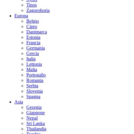
Tinos
Zagorohoria
Europa
Belgio
Cipro
Danimarca
Estonia
Francia
Germania
Grecia
Italia
Lettonia
Malta
Portogallo
Romania
Serbia
Slovenia
Spagna
Asia
Georgia
Giappone
Nepal
Sri Lanka
Thailandia