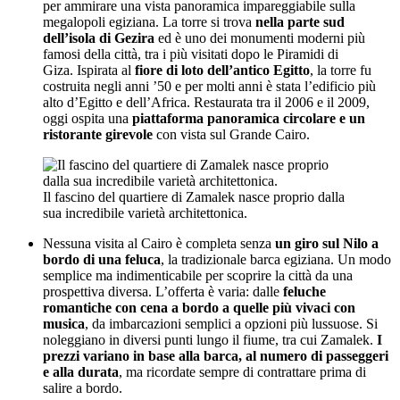
per ammirare una vista panoramica impareggiabile sulla
megalopoli egiziana. La torre si trova
nella parte sud
dell’isola di Gezira
ed è uno dei monumenti moderni più
famosi della città, tra i più visitati dopo le Piramidi di
Giza. Ispirata al
fiore di loto dell’antico Egitto
, la torre fu
costruita negli anni ’50 e per molti anni è stata l’edificio più
alto d’Egitto e dell’Africa. Restaurata tra il 2006 e il 2009,
oggi ospita una
piattaforma panoramica circolare e un
ristorante girevole
con vista sul Grande Cairo.
Il fascino del quartiere di Zamalek nasce proprio dalla
sua incredibile varietà architettonica.
Nessuna visita al Cairo è completa senza
un giro sul Nilo a
bordo di una feluca
, la tradizionale barca egiziana. Un modo
semplice ma indimenticabile per scoprire la città da una
prospettiva diversa. L’offerta è varia: dalle
feluche
romantiche con cena a bordo a quelle più vivaci con
musica
, da imbarcazioni semplici a opzioni più lussuose. Si
noleggiano in diversi punti lungo il fiume, tra cui Zamalek.
I
prezzi variano in base alla barca, al numero di passeggeri
e alla durata
, ma ricordate sempre di contrattare prima di
salire a bordo.