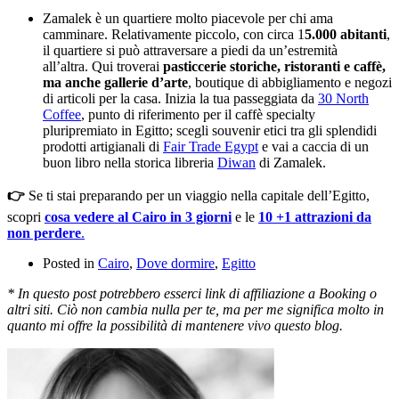
Zamalek è un quartiere molto piacevole per chi ama
camminare. Relativamente piccolo, con circa 1
5.000 abitanti
,
il quartiere si può attraversare a piedi da un’estremità
all’altra. Qui troverai
pasticcerie storiche, ristoranti e caffè,
ma anche gallerie d’arte
, boutique di abbigliamento e negozi
di articoli per la casa. Inizia la tua passeggiata da
30 North
Coffee
, punto di riferimento per il caffè specialty
pluripremiato in Egitto; scegli souvenir etici tra gli splendidi
prodotti artigianali di
Fair Trade Egypt
e vai a caccia di un
buon libro nella storica libreria
Diwan
di Zamalek.
👉
Se ti stai preparando per un viaggio nella capitale dell’Egitto,
scopri
cosa vedere al Cairo in 3 giorni
e le
10 +1 attrazioni da
non perdere
.
Posted in
Cairo
,
Dove dormire
,
Egitto
* In questo post potrebbero esserci link di affiliazione a Booking o
altri siti. Ciò non cambia nulla per te, ma per me significa molto in
quanto mi offre la possibilità di mantenere vivo questo blog.