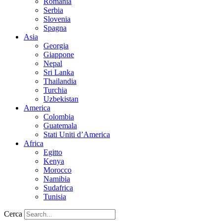
Romania
Serbia
Slovenia
Spagna
Asia
Georgia
Giappone
Nepal
Sri Lanka
Thailandia
Turchia
Uzbekistan
America
Colombia
Guatemala
Stati Uniti d’America
Africa
Egitto
Kenya
Morocco
Namibia
Sudafrica
Tunisia
Cerca