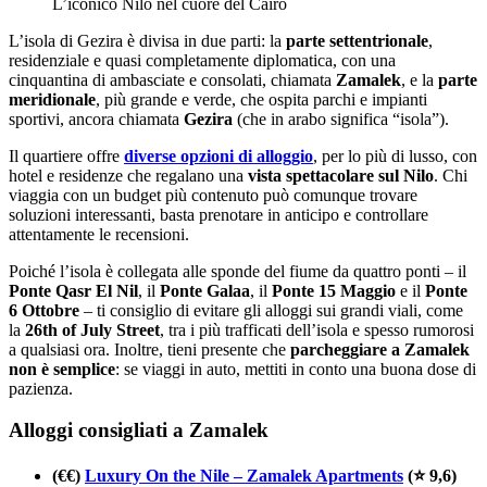
L’iconico Nilo nel cuore del Cairo
L’isola di Gezira è divisa in due parti: la
parte settentrionale
,
residenziale e quasi completamente diplomatica, con una
cinquantina di ambasciate e consolati, chiamata
Zamalek
, e la
parte
meridionale
, più grande e verde, che ospita parchi e impianti
sportivi, ancora chiamata
Gezira
(che in arabo significa “isola”).
Il quartiere offre
diverse opzioni di alloggio
, per lo più di lusso, con
hotel e residenze che regalano una
vista spettacolare sul Nilo
. Chi
viaggia con un budget più contenuto può comunque trovare
soluzioni interessanti, basta prenotare in anticipo e controllare
attentamente le recensioni.
Poiché l’isola è collegata alle sponde del fiume da quattro ponti – il
Ponte Qasr El Nil
, il
Ponte Galaa
, il
Ponte 15 Maggio
e il
Ponte
6 Ottobre
– ti consiglio di evitare gli alloggi sui grandi viali, come
la
26th of July Street
, tra i più trafficati dell’isola e spesso rumorosi
a qualsiasi ora. Inoltre, tieni presente che
parcheggiare a Zamalek
non è semplice
: se viaggi in auto, mettiti in conto una buona dose di
pazienza.
Alloggi consigliati a Zamalek
(€€)
Luxury On the Nile – Zamalek Apartments
(⭐ 9,6)