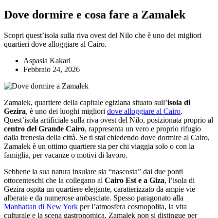
Dove dormire e cosa fare a Zamalek
Scopri quest’isola sulla riva ovest del Nilo che è uno dei migliori
quartieri dove alloggiare al Cairo.
Aspasia Kakari
Febbraio 24, 2026
Zamalek, quartiere della capitale egiziana situato sull’
isola di
Gezira
, è uno dei luoghi migliori
dove alloggiare al Cairo
.
Quest’isola artificiale sulla riva ovest del Nilo, posizionata proprio al
centro del Grande Cairo
, rappresenta un vero e proprio rifugio
dalla frenesia della città. Se ti stai chiedendo dove dormire al Cairo,
Zamalek è un ottimo quartiere sia per chi viaggia solo o con la
famiglia, per vacanze o motivi di lavoro.
Sebbene la sua natura insulare sia “nascosta” dai due ponti
ottocenteschi che la collegano al
Cairo Est e a Giza
, l’isola di
Gezira ospita un quartiere elegante, caratterizzato da ampie vie
alberate e da numerose ambasciate. Spesso paragonato alla
Manhattan di New York
per l’atmosfera cosmopolita, la vita
culturale e la scena gastronomica, Zamalek non si distingue per